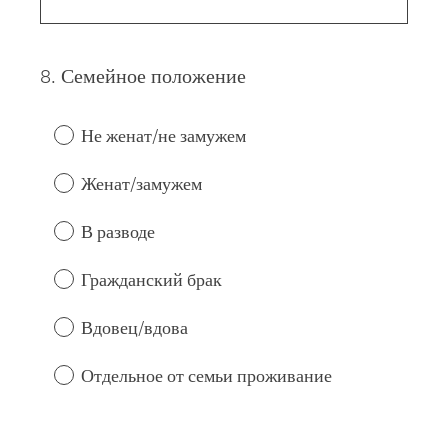
8
.
Семейное положение
Question
Title
Не женат/не замужем
Женат/замужем
В разводе
Гражданский брак
Вдовец/вдова
Отдельное от семьи проживание