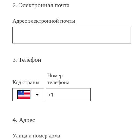
2
.
Электронная почта
Question
Title
Адрес электронной почты
3
.
Телефон
Question
Title
Номер
Код страны
телефона
4
.
Адрес
Question
Title
Улица и номер дома