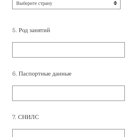
5
.
Род занятий
Question
Title
6
.
Паспортные данные
Question
Title
7
.
СНИЛС
Question
Title