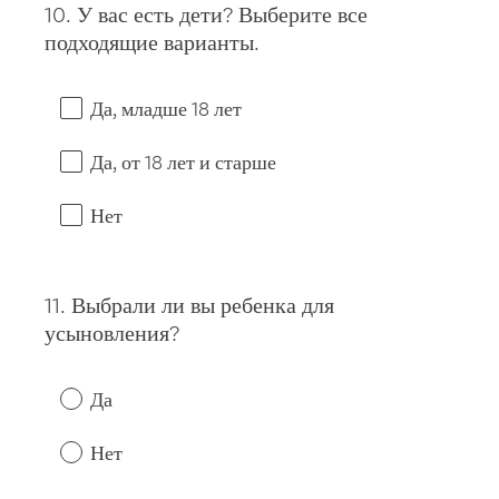
10
.
У вас есть дети? Выберите все
Question
подходящие варианты.
Title
Да, младше 18 лет
Да, от 18 лет и старше
Нет
11
.
Выбрали ли вы ребенка для
Question
усыновления?
Title
Да
Нет