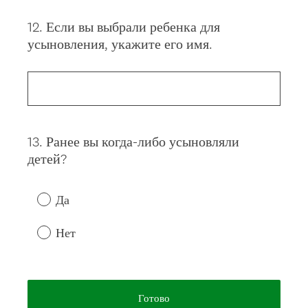
12
.
Если вы выбрали ребенка для
Question
усыновления, укажите его имя.
Title
13
.
Ранее вы когда-либо усыновляли
Question
детей?
Title
Да
Нет
Готово