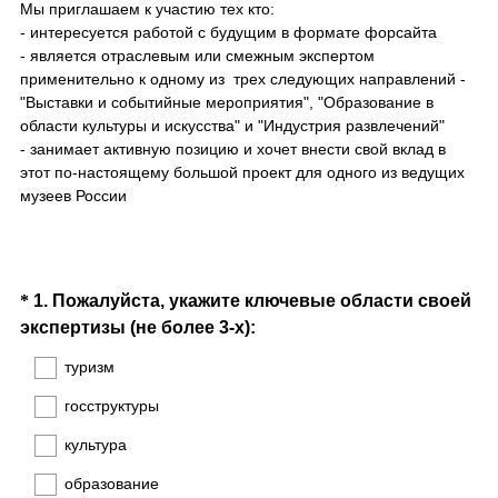
Мы приглашаем к участию тех кто:
- интересуется работой с будущим в формате форсайта
- является отраслевым или смежным экспертом
применительно к одному из трех следующих направлений -
"Выставки и событийные мероприятия", "Образование в
области культуры и искусства" и "Индустрия развлечений"
- занимает активную позицию и хочет внести свой вклад в
этот по-настоящему большой проект для одного из ведущих
музеев России
Question
*
1
.
Пожалуйста, укажите ключевые области своей
(
экспертизы (не более 3-х):
Title
О
туризм
б
госструктуры
я
з
культура
а
образование
т