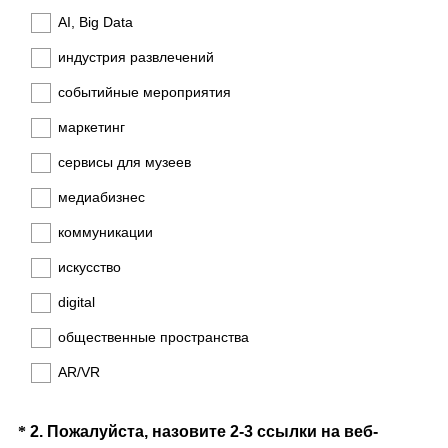
е
AI, Big Data
л
индустрия развлечений
ь
н
событийные мероприятия
ы
маркетинг
й
)
сервисы для музеев
медиабизнес
коммуникации
искусство
digital
общественные пространства
AR/VR
Question
*
2
.
Пожалуйста, назовите 2-3 ссылки на веб-