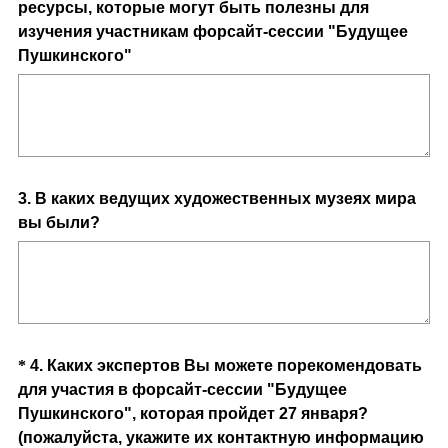
ресурсы, которые могут быть полезны для
Title
изучения участникам форсайт-сессии "Будущее
(
Пушкинского"
О
б
я
з
а
Question
3
.
В каких ведущих художественных музеях мира
т
вы были?
е
Title
л
ь
н
ы
й
Question
*
4
.
Каких экспертов Вы можете порекомендовать
)
для участия в форсайт-сессии "Будущее
Title
Пушкинского", которая пройдет 27 января?
(пожалуйста, укажите их контактную информацию