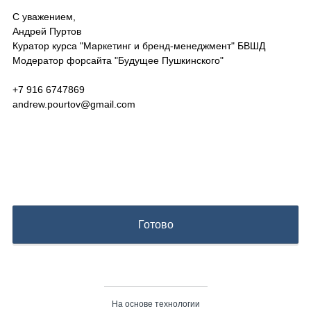
л
)
С уважением,
ь
Андрей Пуртов
н
Куратор курса "Маркетинг и бренд-менеджмент" БВШД
ы
Модератор форсайта "Будущее Пушкинского"
й
)
+7 916 6747869
andrew.pourtov@gmail.com
Готово
На основе технологии