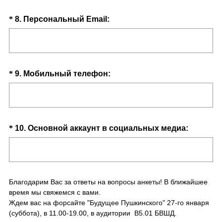
л
)
з
ь
Question
(
*
8
.
Персональный Email:
а
н
О
Title
т
ы
б
е
й
я
л
)
з
ь
Question
(
*
9
.
Мобильный телефон:
а
н
О
Title
т
ы
б
е
й
я
л
)
з
ь
Question
(
*
10
.
Основной аккаунт в социальных медиа:
а
н
О
Title
т
ы
б
е
й
я
л
)
з
ь
Благодарим Вас за ответы на вопросы анкеты! В ближайшее
а
н
время мы свяжемся с вами.
т
Ждем вас на форсайте "Будущее Пушкинского" 27-го января
ы
е
(суббота), в 11.00-19.00, в аудитории B5.01 БВШД.
й