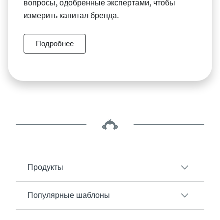
вопросы, одобренные экспертами, чтобы
измерить капитал бренда.
Подробнее
Продукты
Популярные шаблоны
SurveyMonkey - Обзор
Опросы