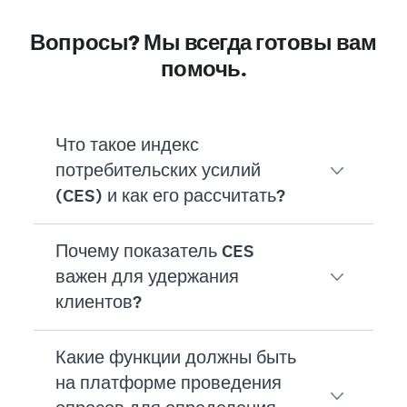
Вопросы? Мы всегда готовы вам
помочь.
Что такое индекс
потребительских усилий
(CES) и как его рассчитать?
Почему показатель CES
Индекс потребительских усилий показывает,
важен для удержания
Клиенты оценивают легкость взаимодействия п
клиентов?
Отслеживая показатель CES, вы можете выя
Какие функции должны быть
Клиенты, у которых взаимодействие с компан
на платформе проведения