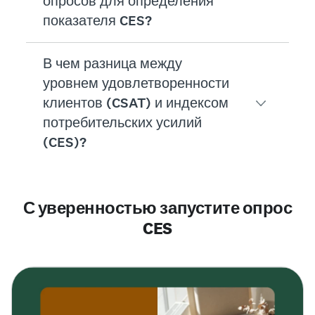
опросов для определения
Чтобы измерить свой индекс потребительски
показателя CES?
В чем разница между
На платформе проведения опросов для опред
уровнем удовлетворенности
Также важно подобрать интуитивно понятную 
клиентов (CSAT) и индексом
потребительских усилий
Изучите все функции тарифных планов Surve
(CES)?
Уровень удовлетворенности клиентов оценива
С уверенностью запустите опрос
CES